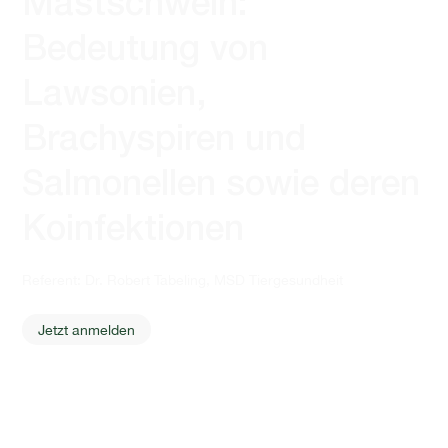
Mastschwein:
Bedeutung von
Lawsonien,
Brachyspiren und
Salmonellen sowie deren
Koinfektionen
Referent: Dr. Robert Tabeling, MSD Tiergesundheit
Jetzt anmelden